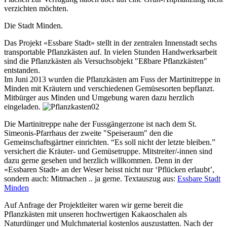
verzichten möchten.
Die Stadt Minden.
Das Projekt «Essbare Stadt» stellt in der zentralen Innenstadt sechs
transportable Pflanzkästen auf. In vielen Stunden Handwerksarbeit
sind die Pflanzkästen als Versuchsobjekt "Eßbare Pflanzkästen"
entstanden.
Im Juni 2013 wurden die Pflanzkästen am Fuss der Martinitreppe in
Minden mit Kräutern und verschiedenen Gemüsesorten bepflanzt.
Mitbürger aus Minden und Umgebung waren dazu herzlich
eingeladen.
Die Martinitreppe nahe der Fussgängerzone ist nach dem St.
Simeonis-Pfarrhaus der zweite "Speiseraum" den die
Gemeinschaftsgärtner einrichten. “Es soll nicht der letzte bleiben.”
versichert die Kräuter- und Gemüsetruppe. Mitstreiter/-innen sind
dazu gerne gesehen und herzlich willkommen. Denn in der
«Essbaren Stadt» an der Weser heisst nicht nur ‘Pflücken erlaubt’,
sondern auch: Mitmachen .. ja gerne. Textauszug aus:
Essbare Stadt
Minden
Auf Anfrage der Projektleiter waren wir gerne bereit die
Pflanzkästen mit unseren hochwertigen Kakaoschalen als
Naturdünger und Mulchmaterial kostenlos auszustatten. Nach der